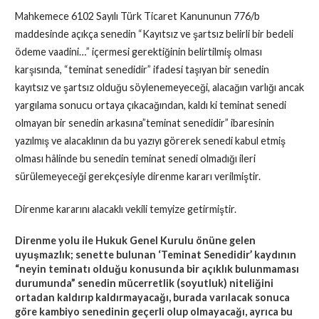
Mahkemece 6102 Sayılı Türk Ticaret Kanununun 776/b
maddesinde açıkça senedin “Kayıtsız ve şartsız belirli bir bedeli
ödeme vaadini…” içermesi gerektiğinin belirtilmiş olması
karşısında, “teminat senedidir” ifadesi taşıyan bir senedin
kayıtsız ve şartsız olduğu söylenemeyeceği, alacağın varlığı ancak
yargılama sonucu ortaya çıkacağından, kaldı ki teminat senedi
olmayan bir senedin arkasına”teminat senedidir” ibaresinin
yazılmış ve alacaklının da bu yazıyı görerek senedi kabul etmiş
olması hâlinde bu senedin teminat senedi olmadığı ileri
sürülemeyeceği gerekçesiyle direnme kararı verilmiştir.
Direnme kararını alacaklı vekili temyize getirmiştir.
Direnme yolu ile Hukuk Genel Kurulu önüne gelen
uyuşmazlık; senette bulunan ‘Teminat Senedidir’ kaydının
“neyin teminatı olduğu konusunda bir açıklık bulunmaması
durumunda” senedin mücerretlik (soyutluk) niteliğini
ortadan kaldırıp kaldırmayacağı, burada varılacak sonuca
göre kambiyo senedinin geçerli olup olmayacağı, ayrıca bu