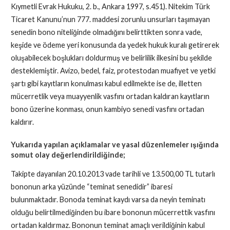
Kıymetli Evrak Hukuku, 2. b., Ankara 1997, s.451). Nitekim Türk
Ticaret Kanunu’nun 777. maddesi zorunlu unsurları taşımayan
senedin bono niteliğinde olmadığını belirttikten sonra vade,
keşide ve ödeme yeri konusunda da yedek hukuk kuralı getirerek
oluşabilecek boşlukları doldurmuş ve belirlilik ilkesini bu şekilde
desteklemiştir. Avizo, bedel, faiz, protestodan muafiyet ve yetki
şartı gibi kayıtların konulması kabul edilmekte ise de, illetten
mücerretlik veya muayyenlik vasfını ortadan kaldıran kayıtların
bono üzerine konması, onun kambiyo senedi vasfını ortadan
kaldırır.
Yukarıda yapılan açıklamalar ve yasal düzenlemeler ışığında
somut olay değerlendirildiğinde;
Takipte dayanılan 20.10.2013 vade tarihli ve 13.500,00 TL tutarlı
bononun arka yüzünde “teminat senedidir” ibaresi
bulunmaktadır. Bonoda teminat kaydı varsa da neyin teminatı
olduğu belirtilmediğinden bu ibare bononun mücerrettik vasfını
ortadan kaldırmaz. Bononun teminat amaçlı verildiğinin kabul