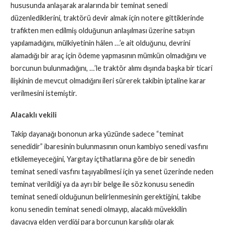
hususunda anlaşarak aralarında bir teminat senedi
düzenlediklerini, traktörü devir almak için notere gittiklerinde
trafikten men edilmiş olduğunun anlaşılması üzerine satışın
yapılamadığını, mülkiyetinin hâlen …’e ait olduğunu, devrini
alamadığı bir araç için ödeme yapmasının mümkün olmadığını ve
borcunun bulunmadığını, …’le traktör alımı dışında başka bir ticari
ilişkinin de mevcut olmadığını ileri sürerek takibin iptaline karar
verilmesini istemiştir.
Alacaklı vekili
Takip dayanağı bononun arka yüzünde sadece “teminat
senedidir” ibaresinin bulunmasının onun kambiyo senedi vasfını
etkilemeyeceğini, Yargıtay içtihatlarına göre de bir senedin
teminat senedi vasfını taşıyabilmesi için ya senet üzerinde neden
teminat verildiği ya da ayrı bir belge ile söz konusu senedin
teminat senedi olduğunun belirlenmesinin gerektiğini, takibe
konu senedin teminat senedi olmayıp, alacaklı müvekkilin
davacıya elden verdiği para borcunun karşılığı olarak