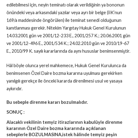
edilebilmesi için, neyin teminatı olarak verildiğinin ya bononun
önündeki veya arkasındaki yazılar veya ayrı bir belge (İİK’nun
169/a maddesinde öngörülen) ile teminat senedi olduğunun
kanıtlanması gerekir. Nitekim Yargıtay Hukuk Genel Kurulunun
14.03.2001 gün ve 2001/12-233 E., 2001/257 K.; 20.06.2001 gün
ve 2001/12-496 E., 2001/534 K.; 24.02.2010 gün ve 2010/19-67
E., 2010/99 K. sayılı kararlarında da aynı hususlar benimsenmiştir.
Hâl böyle olunca yerel mahkemece, Hukuk Genel Kurulunca da
benimsenen Özel Daire bozma kararına uyulması gerekirken
yanılgılı gerekçe ile önceki kararda direnilmesi usul ve yasaya
aykırıdır.
Bu sebeple direnme kararı bozulmalıdır.
SONUÇ :
Alacaklı vekilinin temyiz itirazlarının kabulüyle direnme
kararının Özel Daire bozma kararında açıklanan
sebeplerle BOZULMASINA,istek hâlinde temyiz peşin