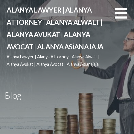
İçeriğe
ALANYA LAWYER | ALANYA
atla
ATTORNEY | ALANYA ALWALT |
ALANYA AVUKAT | ALANYA
AVOCAT | ALANYA ASIANAJAJA
Alanya Lawyer | Alanya Attorney | Alanya Alwalt |
Alanya Avukat | Alanya Avocat | Alanya Asianajaja
Blog