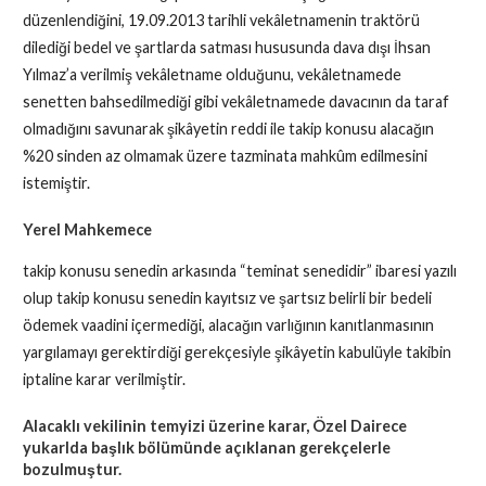
düzenlendiğini, 19.09.2013 tarihli vekâletnamenin traktörü
dilediği bedel ve şartlarda satması hususunda dava dışı İhsan
Yılmaz’a verilmiş vekâletname olduğunu, vekâletnamede
senetten bahsedilmediği gibi vekâletnamede davacının da taraf
olmadığını savunarak şikâyetin reddi ile takip konusu alacağın
%20 sinden az olmamak üzere tazminata mahkûm edilmesini
istemiştir.
Yerel Mahkemece
takip konusu senedin arkasında “teminat senedidir” ibaresi yazılı
olup takip konusu senedin kayıtsız ve şartsız belirli bir bedeli
ödemek vaadini içermediği, alacağın varlığının kanıtlanmasının
yargılamayı gerektirdiği gerekçesiyle şikâyetin kabulüyle takibin
iptaline karar verilmiştir.
Alacaklı vekilinin temyizi üzerine karar, Özel Dairece
yukarIda başlık bölümünde açıklanan gerekçelerle
bozulmuştur.