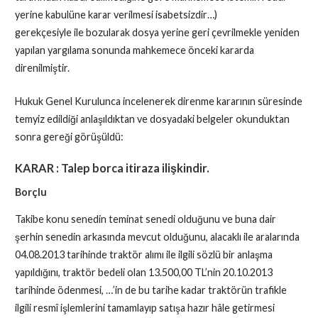
yerine kabulüne karar verilmesi isabetsizdir…)
gerekçesiyle ile bozularak dosya yerine geri çevrilmekle yeniden
yapılan yargılama sonunda mahkemece önceki kararda
direnilmiştir.
Hukuk Genel Kurulunca incelenerek direnme kararının süresinde
temyiz edildiği anlaşıldıktan ve dosyadaki belgeler okunduktan
sonra gereği görüşüldü:
KARAR : Talep borca itiraza ilişkindir.
Borçlu
Takibe konu senedin teminat senedi olduğunu ve buna dair
şerhin senedin arkasında mevcut olduğunu, alacaklı ile aralarında
04.08.2013 tarihinde traktör alımı ile ilgili sözlü bir anlaşma
yapıldığını, traktör bedeli olan 13.500,00 TL’nin 20.10.2013
tarihinde ödenmesi, …’in de bu tarihe kadar traktörün trafikle
ilgili resmî işlemlerini tamamlayıp satışa hazır hâle getirmesi