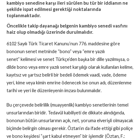
kambiyo senedine karşı ileri sürülen bu tür bir iddianın ne
şekilde ispat edilmesi gerektiği noktalarında
toplanmaktadır.
Öncelikle takip dayanağı belgenin kambiyo senedi vasfını
haiz olup olmadığı üzerinde durulmalıdır.
6102 Sayılı Türk Ticaret Kanunu’nun 776. maddesine göre
bononun senet metninde “bono” veya “emre yazılı
senet” kelimesi ve senet Türkçe’den başka bir dille yazılmışsa, o
dilde bono veya emre yazılı senet karşılığı olarak kullanılan kelime,
kayıtsız ve şartsız belirli bir bedeli ödemek vaadi, vade, ödeme
yeri, kime veya kimin emrine ödenecek ise onun adı, düzenlenme
tarihi ve yeri ile düzenleyenin imzası bulunmalıdır.
Bu çerçevede belirlilik (muayyenlik) kambiyo senetlerinin temel
unsurlarından biridir. Tedavül kabiliyeti de dikkate alındığında,
bononun bütün unsurlarının açık, net, yoruma elverişli olmayacak
biçimde belirgin olması gerekir. Öztan’ın da ifade ettiği gibi poliçe
ve bono keşidesi “şart kabul etmeyen” bir işlemdir (Öztan, F.: