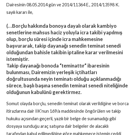
Dairesinin 08.05.2014 gün ve 2014/11364 E., 2014/13598 K.
sayılı kararı ile,
(…Borçlu hakkında bonoya dayalı olarak kambiyo
senetlerine mahsus haciz yoluyla icra takibi yapılmış
olup, borçlu süresi içinde icra mahkemesine
başvurarak, takip dayanağı senedin teminat senedi
olduğundan bahisle takibin iptaline karar verilmesini
istemiştir.
Takip dayanağı bonoda “teminattır” ibaresinin
bulunması, Dairemizin yerleşik içtihatları
doğrultusunda neyin teminatı olduğu açıklanmadığı
sürece, başlı başına senedin teminat senedi niteliğinde
olduğunun kabulünü gerektirmez.
Somut olayda borçlu, senedin teminat olarak verildiğine ve borca
itirazlarına dair İİK’nun 169/a maddesinde öngörülen ve takip
hukuku açısından geçerli, yazılı bir belge de sunamadığı gibi
dosyaya sunduğu araç satışına dair belgeler de alacaklı
tarafından kabul edilmediğine göre mahkemece istemin reddi