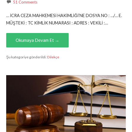
51 Comments
… İCRA CEZA MAHKEMESİ HAKİMLİĞİ’NE DOSYA NO : …/… E.
MÜŞTEKİ : TC KİMLİK NUMARASI : ADRES : VEKİLİ :…
Okumaya Devam Et →
Şu kategoriye gönderildi:
Dilekçe