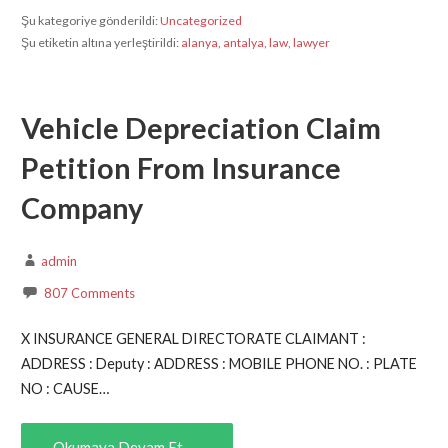
Şu kategoriye gönderildi:
Uncategorized
Şu etiketin altına yerleştirildi:
alanya
,
antalya
,
law
,
lawyer
Vehicle Depreciation Claim
Petition From Insurance
Company
admin
807 Comments
X INSURANCE GENERAL DIRECTORATE CLAIMANT :
ADDRESS : Deputy : ADDRESS : MOBILE PHONE NO. : PLATE
NO : CAUSE…
Okumaya Devam Et →