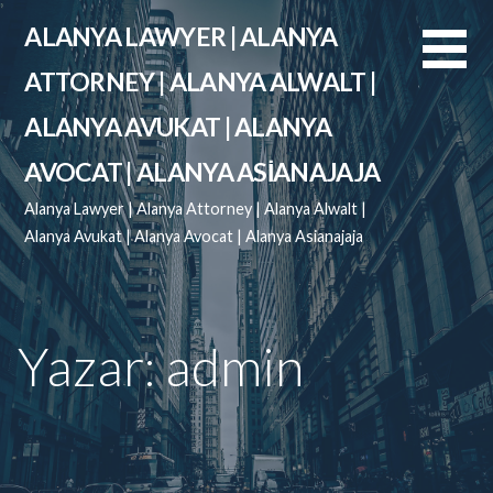
İçeriğe
ALANYA LAWYER | ALANYA
atla
ATTORNEY | ALANYA ALWALT |
ALANYA AVUKAT | ALANYA
AVOCAT | ALANYA ASIANAJAJA
Alanya Lawyer | Alanya Attorney | Alanya Alwalt |
Alanya Avukat | Alanya Avocat | Alanya Asianajaja
Yazar: admin